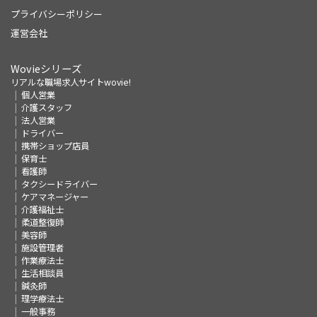
プライバシーポリシー
運営会社
Wovieシリーズ
リアルな職場求人サイトwovie!
個人営業
介護スタッフ
法人営業
ドライバー
携帯ショップ店員
保育士
看護師
タクシードライバー
ケアマネージャー
介護福祉士
柔道整復師
美容師
施設管理者
作業療法士
生活相談員
鍼灸師
理学療法士
一般事務