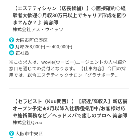
【エステティシャン（店長候補）】◇面接確約◇経
験者大歓迎◇月収30万円以上でキャリア形成を図り
ませんか？♪ 美容師
株式会社アス・ウイッツ
大阪市阿倍野区
月給268,000円 ～ 400,000円
正社員
※この求人は、wovie(ウービー)エージェントの人材紹介
窓口を通じての受付となります。 【仕事内容】 今回の採
用では、総合エステティックサロン『グラサボーテ...
【セラピスト（Kuu関西）】【駅近/高収入】新店舗
オープン予定★8月以降入社積極採用中/お客様対応
や施術業務など／ヘッドスパで癒しのプロへ 美容師
株式会社Qvou
大阪市中央区