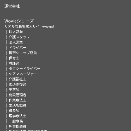
運営会社
Wovieシリーズ
リアルな職場求人サイトwovie!
個人営業
介護スタッフ
法人営業
ドライバー
携帯ショップ店員
保育士
看護師
タクシードライバー
ケアマネージャー
介護福祉士
柔道整復師
美容師
施設管理者
作業療法士
生活相談員
鍼灸師
理学療法士
一般事務
児童指導員