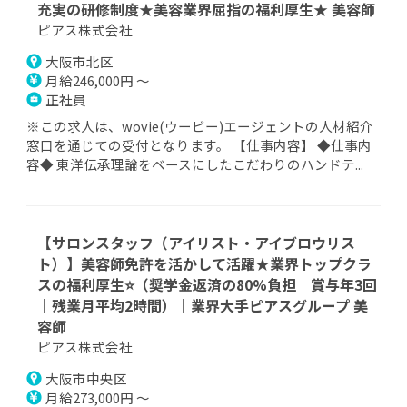
充実の研修制度★美容業界屈指の福利厚生★ 美容師
ピアス株式会社
大阪市北区
月給246,000円 ～
正社員
※この求人は、wovie(ウービー)エージェントの人材紹介
窓口を通じての受付となります。 【仕事内容】 ◆仕事内
容◆ 東洋伝承理論をベースにしたこだわりのハンドテ...
【サロンスタッフ（アイリスト・アイブロウリス
ト）】美容師免許を活かして活躍★業界トップクラ
スの福利厚生⭐（奨学金返済の80%負担｜賞与年3回
｜残業月平均2時間）｜業界大手ピアスグループ 美
容師
ピアス株式会社
大阪市中央区
月給273,000円 ～