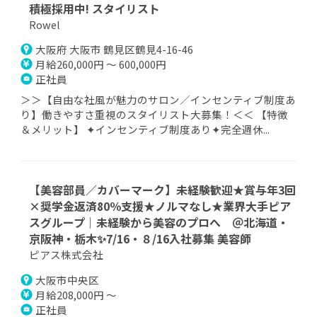
積極採用中! スタイリスト
Rowel
大阪府 大阪市 鶴見区鶴見4-16-46
月給260,000円 ～ 600,000円
正社員
＞＞【自由な社風が魅力のサロン／インセンティブ制度あ
り】働きやすさ重視のスタイリスト大募集！＜＜ 【特徴
＆メリット】 ✦インセンティブ制度あり✦完全週休...
【美容部員／カバーマーク】未経験歓迎★賞与年3回
×奨学金返済80％支援★ノルマなし★業界大手ピア
スグループ｜未経験から美容のプロへ ＠北海道・
京阪神・栃木✨7/16・８/16入社募集 美容師
ピアス株式会社
大阪市中央区
月給208,000円 ～
正社員