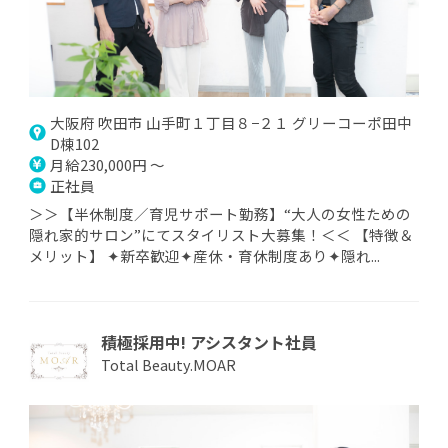
大阪府 吹田市 山手町１丁目８−２１ グリーコーポ田中
D棟102
月給230,000円 ～
正社員
＞＞【半休制度／育児サポート勤務】“大人の女性ための
隠れ家的サロン”にてスタイリスト大募集！＜＜ 【特徴＆
メリット】 ✦新卒歓迎✦産休・育休制度あり✦隠れ...
積極採用中! アシスタント社員
Total Beauty.MOAR