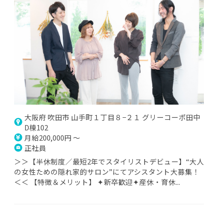
大阪府 吹田市 山手町１丁目８−２１ グリーコーポ田中
D棟102
月給200,000円 ～
正社員
＞＞【半休制度／最短2年でスタイリストデビュー】“大人
の女性ための隠れ家的サロン”にてアシスタント大募集！
＜＜ 【特徴＆メリット】 ✦新卒歓迎✦産休・育休...